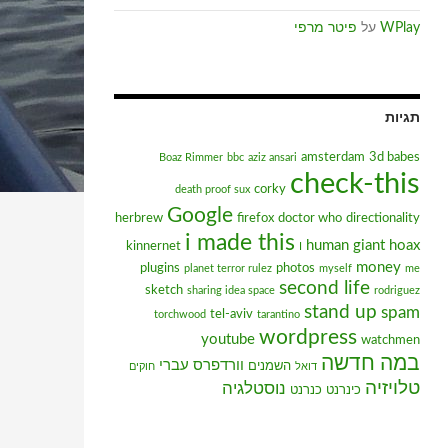
WPlay
על
פיטר מרפי
תגיות
amsterdam
3d babes
Boaz Rimmer
bbc
aziz ansari
check-this
corky
death proof sux
Google
herbrew
firefox
doctor who
directionality
i made this
human giant
hoax
kinnernet
I
money
plugins
photos
planet terror rulez
myself
me
second life
sketch
sharing idea space
rodriguez
stand up
spam
tel-aviv
torchwood
tarantino
wordpress
youtube
watchmen
במה חדשה
וורדפרס עברי
השמנים
דואל
חוקים
טלויזיה
נוסטלגיה
כינרנט
כנרנט