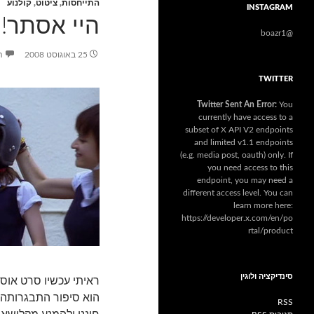
התייחסות
,
ציטוט
,
קולנוע
INSTAGRAM
היי אסתר!
@boazr1
25 באוגוסט 2008
ה
TWITTER
Twitter Sent An Error:
You
currently have access to a
subset of X API V2 endpoints
and limited v1.1 endpoints
(e.g. media post, oauth) only. If
you need access to this
endpoint, you may need a
different access level. You can
learn more here:
https://developer.x.com/en/po
rtal/product
סינדיקציה ולוגין
ראיתי עכשיו סרט אוס
הוא סיפור התבגרותה ש
RSS