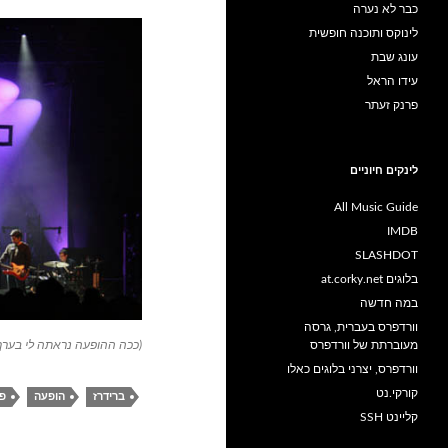
כבר לא נערה
לינוקס ותוכנה חופשית
עונג שבת
עידו הראל
פרנק זעתר
לינקים חיוניים
All Music Guide
IMDB
SLASHDOT
בלוגים at.corky.net
במה חדשה
וורדפרס בעברית, גרסה
(ככה ההופעה נראתה לי בערך
מעוברתת של וורדפרס
וורדפרס, יצרני בלוגים כאלו
קורקי.נט
ברידרז
הופעה
פי
קליינט SSH