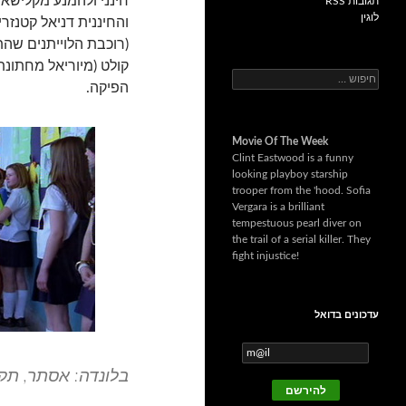
חינני ולהמנע מקלישא
תגובות RSS
לוגין
והחיננית דניאל קטנז
(רוכבת הלוייתנים שהת
קולט (מיוריאל מחתונת
ח
הפיקה.
י
פ
ו
Movie Of The Week
ש
Clint Eastwood is a funny
:
looking playboy starship
trooper from the 'hood. Sofia
Vergara is a brilliant
tempestuous pearl diver on
the trail of a serial killer. They
fight injustice!
עדכונים בדואל
בלונדה: אסתר, תקח