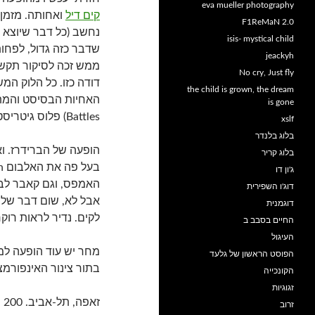
eva mueller photography
קים דיל
ואחותה. מזמן 
F1ReMaN 2.0
נחשב (כל דבר שיוצא מ
isis- mystical child
jeackyh
ממש זכה לסיקור תקשור
No cry, Just fly
דודה כזו. כל הלוק ה
the child is grown, the dream
is gone
Battles) פלוס גיטריסטית סימפטית (שנראתה מאד ילדה).
xslf
בלוג בלנדר
הופעה של הברידרז. וא
בלוג קריר
ג'ון דו
דוג'ו השפירית
אבל לא, שום דבר של ה
דוגמנית
לקים. נדיר לראות רוקר
החיים בסבב ב
העיגול
מחר יש עוד הופעה ל
הפוסט הראשון של גלעד
בתור צינור האינפורמצ
הקונכייה
זגוגיות
זאפה, תל-אביב. 200 ש"ח.
זרוב