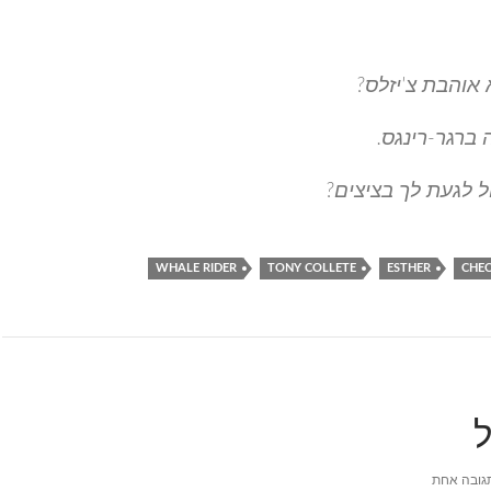
 אוהבת צ'יזלס?
ברגר-רינגס.
כול לגעת לך בציצים?
WHALE RIDER
TONY COLLETE
ESTHER
CHEC
ל
גובה אחת