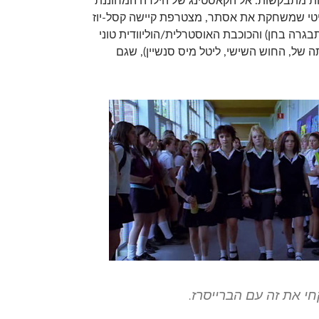
ות מתבקשות. אל הקאסטינג של הילדה המחוננת
ריטי שמשחקת את אסתר, מצטרפת קיישה קסל-יוז
בגרה בחן) והכוכבת האוסטרלית/הוליוודית טוני
ה של, החוש השישי, ליטל מיס סנשיין), שגם
י את זה עם הברייסרז.