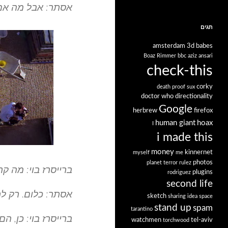
אסתר: אבל מה אם 
תגים
amsterdam
3d babes
Boaz Rimmer
bbc
aziz ansari
check-this
corky
death proof sux
doctor who
directionality
Google
herbrew
firefox
human giant
hoax
I
i made this
money
kinnernet
myself
me
photos
planet terror rulez
ברייסרז בוי: מה קר
plugins
rodriguez
second life
אסתר: כלום. רק לך
sketch
sharing idea space
stand up
spam
tarantino
ברייסרז בוי: כן, ה
watchmen
tel-aviv
torchwood