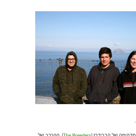
מדהימה של הברידרז (
The Breeders
), ההרכב של