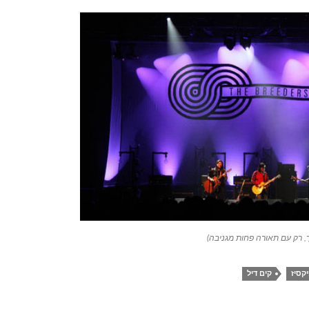
, רק עם תאורה פחות מגניבה)
קסיז
קים דיל