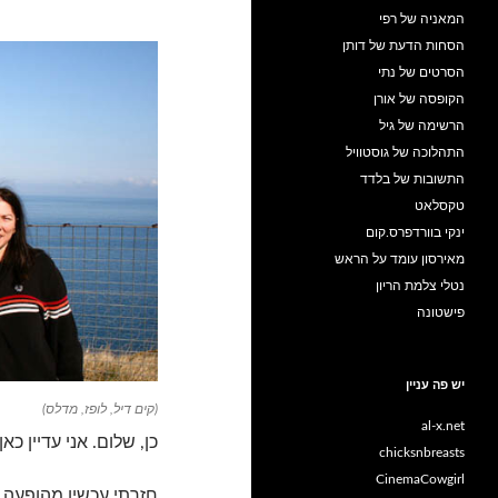
המאניה של רפי
הסחות הדעת של דותן
הסרטים של נתי
הקופסה של אורן
הרשימה של גיל
התהלוכה של גוסטוויל
התשובות של בלדד
טקסלאט
ינקי בוורדפרס.קום
מאירסון עומד על הראש
נטלי צלמת הריון
פישטונה
יש פה עניין
(קים דיל, לופז, מדלס)
al-x.net
כן, שלום. אני עדיין כאן.
chicksnbreasts
CinemaCowgirl
חזרתי עכשיו מהופעה 