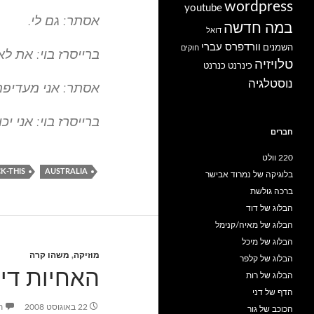
wordpress
youtube
אסתר: גם לי.
במה חדשה
דואל
וורדפרס עברי
השמנים
חוקים
ברייסרז בוי: את לא
טלויזיה
כינרנט
כנרנט
נוסטלגיה
אסתר: אני מעדיפה 
ברייסרז בוי: אני י
חברים
220 וולט
K-THIS
AUSTRALIA
בלוגיקה של נמרוד אבישר
ברכה גולשת
הבלוג של דוד
הבלוג של מאיה/קנימל
הבלוג של מיכל
מוזיקה
,
משהו קרה
הבלוג של קלפר
האחיות די
הבלוג של רות
הדף של דני
22 באוגוסט 2008
ת
הכוכב של גור