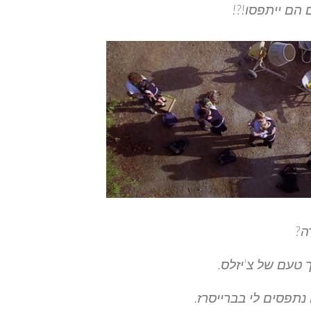
הם ייתפסו!?!
ה?
 טעם של צ'יזלס.
ם נתפסים לי בברייסרז.