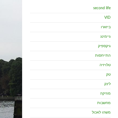
second life
VID
ביזארו
גיימינג
גיקספיק
התייחסות
טלויזיה
טק
לינק
מוזיקה
מחשבות
משהו לאכול