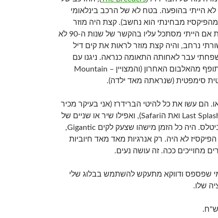
לא הייתי בהופעה. בטח לא של הרכב בינלאומי
הפיקסיז מבחינתי הוא נחשב). קצת היה מוזר
שדבר כזה גדול, לפחות אם הייתי מסתכל עליו בהקשר של שנות ה-90 לא
תי נרחב, והיה קצת מוזר לראות את קים דיל
משפחתי עבר לאחותה התאומה כנראה. ניגנו עם
האחיות הבסיסט והמתופף מהאלבום האחרון (והמצויין – Mountain
ו. הם עשו את כל להיטי הברידרז (אני בעיקר מכיר
בעל פה את האלבום Last Splash ואת הSafari), ואפילו שיר או שניים של
האמפס, וגם קאבר לביטלס. היה כל הזמן מישהו שצעק לקים Gigantic,
פיקסיז לא היה. רק אנרגיות מאד מאד חיוביות
ים מחוייכים ככה. זה עושה נעים.
מי שפספס ודווקא מתעקש להשתמש בבלוג שלי
יה שלו.