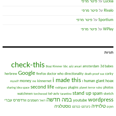
Luckia
על
פיטר מרפי
Rivalo
על
פיטר מרפי
Sportium
על
פיטר מרפי
WPlay
על
פיטר מרפי
תגיות
check-this
amsterdam
3d babes
Boaz Rimmer
bbc
aziz ansari
Google
herbrew
firefox
doctor who
directionality
corky
death proof sux
i made this
money
human giant
hoax
kinnernet
myself
me
I
second life
plugins
photos
sharing idea space
rodriguez
planet terror rulez
stand up
spam
watchmen
tel-aviv
sketch
torchwood
tarantino
wordpress
במה חדשה
youtube
וורדפרס עברי
השמנים
דואל
טלויזיה
נוסטלגיה
כינרנט
כנרנט
חוקים