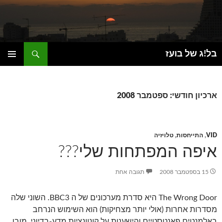
חיפוש
בל!ג של בועז
דילוג
תפריט
לתוכן
ראשי
ארכיון חודשי: ספטמבר 2008
VID
,
התייחסות
,
טלויזיה
איפה המפתחות שלי???
15 בספטמבר 2008
תגובה אחת
The Wrong Door היא סדרת מערכונים של ה BBC3. השוני שלה
מסדרות אחרות (אולי יותר מצחיקות) הוא השימוש הנרחב
באלמנטים פאנטסטיים והישענות על קונוונציות מדע-בדיוני. מובן