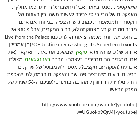
שיש קטעי נונסנס וביזאר, אבל תחשבו על זה יותר כמו מחלקת
האפקטים של הבי.בי.סי צריכה לעשות משהו בין העונות של
דוקטור הו (מטאפורית כמובן). שווה צפיה, במיוחד אם אתם
מד"ביסטים. קורע מצחוק זה לא, ברוב המקרים, אבל פוטנציאל
בהחלט יש, ויותר מכמה יציאות דגולות, כמו Live from the Palace
OF Justice in Strassburg: It's Superhero tryouts! (מן אמריקן
איידול של סופרהירוז) או
סקאץ'
שמשלב את נארניה ואיקאה (את
ארון הבגדים הם מרכיבים בעצמם). הרבה
ראנינג גאגס
. מצולם
איכותית (הפקה עם תקציב?), מספר לא מבוטל של שחקנים
בריטים ידועים משובצים פה ושם והאפקטים ברמה, למי שאכפת.
רחוק מלהיות רד דוורף, מהרבה בחינות. לפניכם ה-56 שניות של
הפרק הראשון:
[youtube]http://www.youtube.com/watch?
v=UGuokp9QrJ4[/youtube]