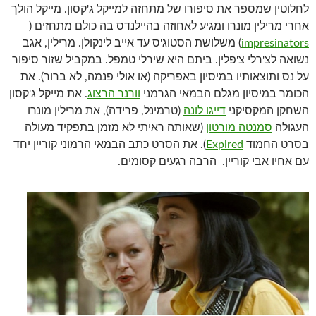
לחלוטין שמספר את סיפורו של מתחזה למייקל ג'קסון. מייקל הולך
אחרי מרילין מונרו ומגיע לאחוזה בהיילנדס בה כולם מתחזים (
impresinators
) משלושת הסטוג'ס עד אייב לינקולן. מרילין, אגב
נשואה לצ'רלי צ'פלין. ביתם היא שירלי טמפל. במקביל שזור סיפור
על נס ותוצאותיו במיסיון באפריקה (או אולי פנמה, לא ברור). את
הכומר במיסיון מגלם הבמאי הגרמני
וורנר הרצוג
. את מייקל ג'קסון
השחקן המקסיקני
דייגו לונה
(טרמינל, פרידה), את מרילין מונרו
העגולה
סמנטה מורטון
(שאותה ראיתי לא מזמן בתפקיד מעולה
בסרט החמוד
Expired
). את הסרט כתב הבמאי הרמוני קוריין יחד
עם אחיו אבי קוריין. הרבה רגעים קסומים.