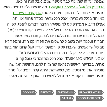
שמעתי על זה שמועות כבר מספר שנים, אבל הנה זה כאן.
הדפדפן של גוגל – Google Chrome
. מה יודעים עליו בנתיים?
הוא
מהיר.
אני כותב לכם מתוך תיבת טקסט (
שהן קצת בעייתיות
,
במיוחד בגלל העברית), אבל הכל נראה בסדר פחות או יותר.
אפילו הייבוא מפיירפוקס לא משאיר הרבה דברים לקנפג. לפי ה
ABOUT הוא מורכב מחלקים של מוזילה פיירפוקס וספארי (מק).
כמו כל חברה עם הרבה מילארדים לבזבז, הם רכשו מספר
חברות וטכנולוגיות בשביל להשלים את הפרוייקט הזה, ומספר לא
מבוטל של אנשים שעבדו על פיירפוקס, ועדיין גוגל קרום הוא בקוד
פתוח. אני יכול לזרוק לכם מונחים כמו TAB ISOLATION
או TASK MONITORING אבל הכל מתגמד כי
גוגל קרום
מהיר.
בבדיקה ראשונית נראה שהצליח להם. תחושת הגלישה
מזכירה את ימי נטסקייפ3, כשהרשת היתה קלה ודפים עלו מהר.
מהיר.
שווה בדיקה. אני מתחיל לגלוש בו באופן קבוע.
זה מהיר.
GOOGLE
FIREFOX
CHECK-THIS
BROWSER WARS
SAFARI
GOOGLE CHROME