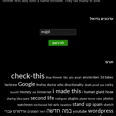
former first lady with a flame-thrower. They fall madly in love.
עדכונים בדואל
תגים
check-this
amsterdam
3d babes
Boaz Rimmer
bbc
aziz ansari
Google
herbrew
firefox
doctor who
directionality
corky
death proof sux
i made this
money
human giant
hoax
kinnernet
myself
me
I
second life
plugins
photos
sharing idea space
rodriguez
planet terror rulez
stand up
spam
watchmen
tel-aviv
sketch
torchwood
tarantino
wordpress
במה חדשה
youtube
וורדפרס עברי
השמנים
דואל