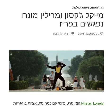
התייחסות
,
ציטוט
,
קולנוע
מייקל ג'קסון ומרילין מונרו
נפגשים בפריז
1 בספטמבר 2008
השארת תגובה
Mister Lonely
הוא סרט פיוטי עם כמה סיטואציות ביזאריות