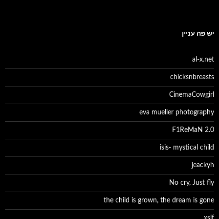
יש פה עניין
al-x.net
chicksnbreasts
CinemaCowgirl
eva mueller photography
F1ReMaN 2.0
isis- mystical child
jeackyh
No cry, Just fly
the child is grown, the dream is gone
xslf