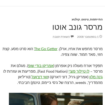
התייחסות
,
ציטוט
,
קולנוע
מרסר גונב אוטו
1 בספטמבר 2008
השארת תגובה
מרסר מחפש את אחיו, ארלן.
The Go Getter
הוא סרט מסע. קצת
הזוי, מאד חמוד. שווה צפיה.
תפקיד אורח מעולה ניק אופרמן (
אמריקן בודי שופ
). מגלם את
מרסר –
לו טיילור פוצ'י
(Fast Food Nation), מפריעות או עוזרות לו
ג'נה מלון
(אמריקן גירל, דוני דארקו) ו
זואי דצ'אנל
(טריליאן
מהמדריך, weeds, הרצח של ג'סי ג'יימס, טינמן) חביבתי.