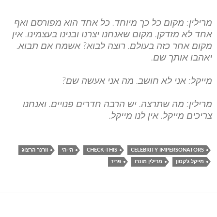
מרילין: מקום כל כך מיוחד. כל אחד הוא מפורסם ואף
אחד לא מזדקן. מקום שאנחנו יצרנו ובנינו בעצמינו. אין
מקום אחר כזה בעולם. רוצה לבוא? אשמח אם תבוא.
יאהבו אותך שם.
מייקל: אני לא חושב. מה אני אעשה שם?
מרילין: מה שתרצה. יש הרבה חדרים פנויים. ואנחנו
צריכים מייקל. אין לנו מייקל.
CELEBRITY IMPERSONATORS
CHECK-THIS
הי-הי
וורנר הרצוג
מייקל ג'קסון
מרילין מונרו
פריז