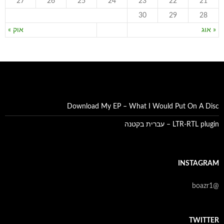
27
26
25
24
23
22
21
30
29
28
« אוג
אוק »
Download My EP – What I Would Put On A Disc
LTR-RTL plugin – עברית בקטנה
INSTAGRAM
@boazr1
TWITTER