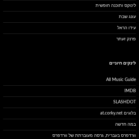
לינוקס ותוכנה חופשית
עונג שבת
עידו הראל
פרנק זעתר
לינקים חיוניים
All Music Guide
IMDB
SLASHDOT
בלוגים at.corky.net
במה חדשה
וורדפרס בעברית, גרסה מעוברתת של וורדפרס