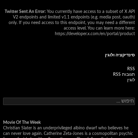
Twitter Sent An Error:
You currently have access to a subset of X API
V2 endpoints and limited v1.1 endpoints (e.g. media post, oauth)
only. If you need access to this endpoint, you may need a different
access level. You can learn more here:
https://developer.x.com/en/portal/product
סינדיקציה ולוגין
RSS
תגובות RSS
לוגין
ח
י
פ
ו
ש
Movie Of The Week
Christian Slater is an underprivileged albino dwarf who believes he
:
can never love again. Catherine Zeta-Jones is a cosmopolitan psychic