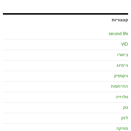
קטגוריות
second life
VID
ביזארו
גיימינג
גיקספיק
התייחסות
טלויזיה
טק
לינק
מוזיקה