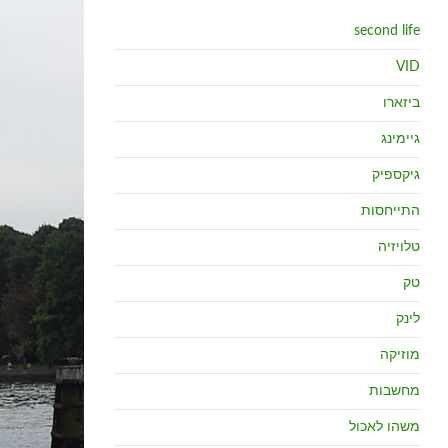
second life
VID
ביזארו
גיימינג
גיקספיק
התייחסות
טלויזיה
טק
לינק
מוזיקה
מחשבות
משהו לאכול