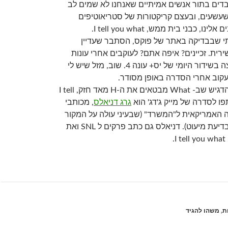
ובדים בתור אנשים אמיתיים שאנחנו לא שמים לב
עשעים, ובעצם קריקטורות של סטריאוטיפים
, כבני בית ממש, I tell you what.
 שבבדיקה באתר של פוקס, הסתבר שעדיין
ית. זכיינים? איפה אתם? לעוקבים אחרי עונות
מבינכם, בימים אלו רצה בשידור היומי של יס+ עונה 4. שוב, מזל שיש לי
קוב אחרי הסדרה באופן מסודר.
במשפט הזה, חשוב להדגיש שב- What מבטאים את ה-H מאד חזק, I tell
גרג דניאלס
, מכותבי
ה האמריקאית ל"המשרד" (שבעיני עולה על המקור
האנגלי, אבל אולי אני בדיעת מיעוט). דניאלס גם כתב פרקים ל SNL ואת
.
ת
,
משהו להגיד