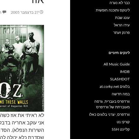
כבר לא נערה
לינוקס ותוכנה חופשית
27 בדצמבר 2005
ת
עונג שבת
עידו הראל
פרנק זעתר
לינקים חיוניים
All Music Guide
IMDB
SLASHDOT
בלוגים at.corky.net
במה חדשה
וורדפרס בעברית, גרסה
מעוברתת של וורדפרס
וורדפרס, יצרני בלוגים כאלו
קורקי.נט
אני עוקב אחריה בדבקו
קליינט SSH
שסדרת כלא יכולה להיות