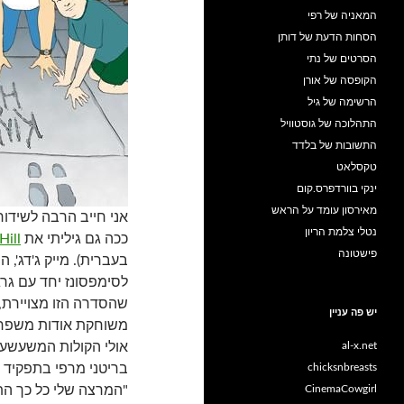
המאניה של רפי
הסחות הדעת של דותן
הסרטים של נתי
הקופסה של אורן
הרשימה של גיל
התהלוכה של גוסטוויל
התשובות של בלדד
טקסלאט
ינקי בוורדפרס.קום
מאירסון עומד על הראש
אני חייב הרבה לשידורי
נטלי צלמת הריון
ככה גם גיליתי את
Hill
פישטונה
בעברית). מייק ג'דג', 
לסימפסונז יחד עם גרג
שהסדרה הזו מצויירת,
יש פה עניין
משוחקת אודות משפחה ט
al-x.net
אולי הקולות המשעשעי
chicksnbreasts
בריטני מרפי בתפקיד ל
CinemaCowgirl
"המרצה שלי כל כך הת