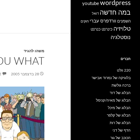
wordpress
youtube
במה חדשה
דואל
וורדפרס עברי
השמנים
חוקים
טלויזיה
כינרנט
כנרנט
נוסטלגיה
משהו להגיד
YOU WHAT
חברים
220 וולט
28 בדצמבר 2005
2 תגו
בלוגיקה של נמרוד אבישר
ברכה גולשת
הבלוג של דוד
הבלוג של מאיה/קנימל
הבלוג של מיכל
הבלוג של קלפר
הבלוג של רות
הדף של דני
הכוכב של גור