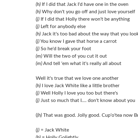
(h)
If I did that Jack I'd have one in the oven
(h)
Why don't you go off and just love yourself
(j)
If I did that Holly there won't be anything
(j)
Left for anybody else
(h)
Jack it's too bad about the way that you loo
(j)
You know I gave that horse a carrot
(j)
So he'd break your foot
(m)
Will the two of you cut it out
(m)
And tell 'em what it's really all about
Well it's true that we love one another
(h)
I love Jack White like a little brother
(j)
Well Holly I love you too but there's
(j)
Just so much that I…. don't know about you
(
(h)
That was good. Jolly good. Cup'o'tea now Bru
(j)
= Jack White
(h)
= Holly Golightly