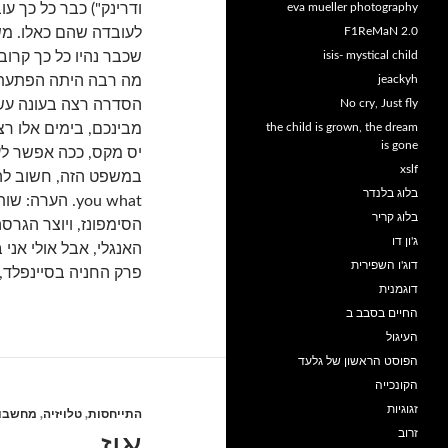
eva mueller photography
ודרינק") כבר כל כך ע
F1ReMaN 2.0
לעובדה שהם כאלו. מש
isis- mystical child
שכבר נהיו כל כך קרובים אלינו
jeackyh
מה רבה היתה הפתעתי
No cry, Just fly
הסדרה רצה בעונה עשיר
the child is grown, the dream
is gone
יס מקס, ככה אפשר לע
xslf
בלוג בלנדר
you what. הערה: שותפו לסדרה של מייק ג'דג' הוא
בלוג קריר
הסימפונז, ויוצר הגרס
ג'ון דו
דוג'ו השפירית
פרק החניה בסיינפלד, I tell you what
דוגמנית
החיים בסבב ב
העיגול
הפוסט הראשון של גלעד
הקונכייה
זגוגיות
התייחסות
,
טלויזיה
,
מחשבו
זרוב
אוז