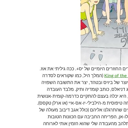
ם החוזרים היומיים של יס+. ככה גיליתי את אוז.
King of the 
(המלך היל, כמו שקוראים לסדרה
היוצר של ביויס ובטהד, יצר את התשובה השפויה
 דניאלס, כותב קומדיה ותיק. מלבד העובדה
 היא יכלה בעצם להתקיים כדרמה-קומית-אנושית
יפוסית מ-הילבילי-יו-אס-איי (או ארלן טקסס).
ם שהתרגלנו אליהם (כולל אגב דיבוב מעולה של
ו-אן, הפריחה החביבה עם הכוונות הטובות
להב מהעבודה שלי שהוא הזמין אותי לארוחה