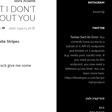
מחשבות
,
ציטוט
INSTAGRAM
 I DON'T
@boazr1
OUT YOU
TWITTER
29 בדצמבר 2005
ה
Twitter Sent An Error:
You
ite Stripes
currently have access to a
subset of X API V2 endpoints
and limited v1.1 endpoints
(e.g. media post, oauth) only. If
you need access to this
endpoint, you may need a
ack give me some
different access level. You can
learn more here:
https://developer.x.com/en/po
rtal/product
סינדיקציה ולוגין
RSS