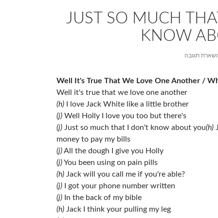
JUST SO MUCH THAT
KNOW AB
שארת תגובה
Well It's True That We Love One Another / Wh
Well it's true that we love one another
(h)
I love Jack White like a little brother
(j)
Well Holly I love you too but there's
(j)
Just so much that I don't know about you
(h)
J
money to pay my bills
(j)
All the dough I give you Holly
(j)
You been using on pain pills
(h)
Jack will you call me if you're able?
(j)
I got your phone number written
(j)
In the back of my bible
(h)
Jack I think your pulling my leg