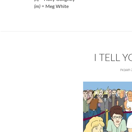
(m)
= Meg White
I TELL 
בות