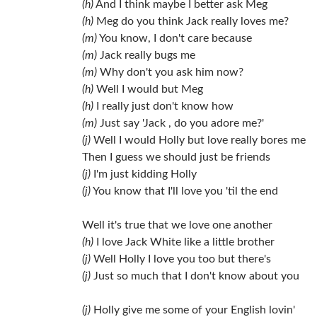
(h)
And I think maybe I better ask Meg
(h)
Meg do you think Jack really loves me?
(m)
You know, I don't care because
(m)
Jack really bugs me
(m)
Why don't you ask him now?
(h)
Well I would but Meg
(h)
I really just don't know how
(m)
Just say 'Jack , do you adore me?'
(j)
Well I would Holly but love really bores me
Then I guess we should just be friends
(j)
I'm just kidding Holly
(j)
You know that I'll love you 'til the end
Well it's true that we love one another
(h)
I love Jack White like a little brother
(j)
Well Holly I love you too but there's
(j)
Just so much that I don't know about you
(j)
Holly give me some of your English lovin'