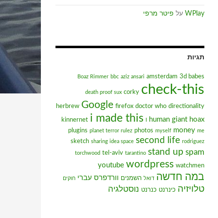
WPlay
על
פיטר מרפי
תגיות
amsterdam
3d babes
Boaz Rimmer
bbc
aziz ansari
check-this
corky
death proof sux
Google
herbrew
firefox
doctor who
directionality
i made this
human giant
hoax
kinnernet
I
money
plugins
photos
planet terror rulez
myself
me
second life
sketch
sharing idea space
rodriguez
stand up
spam
tel-aviv
torchwood
tarantino
wordpress
youtube
watchmen
במה חדשה
וורדפרס עברי
השמנים
דואל
חוקים
טלויזיה
נוסטלגיה
כינרנט
כנרנט