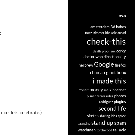
תגים
amsterdam
3d babes
k
Boaz Rimmer
bbc
aziz ansari
check-this
corky
death proof sux
doctor who
directionality
Google
herbrew
firefox
human giant
hoax
I
i made this
money
kinnernet
myself
me
photos
planet terror rulez
plugins
rodriguez
second life
ce, lets celebrate.)
sketch
sharing idea space
stand up
spam
tarantino
watchmen
tel-aviv
torchwood