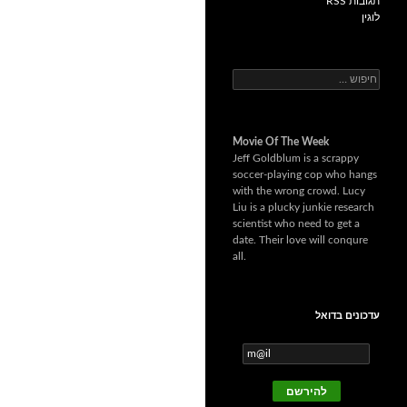
תגובות RSS
לוגין
ח
י
פ
ו
Movie Of The Week
ש
Jeff Goldblum is a scrappy
:
soccer-playing cop who hangs
with the wrong crowd. Lucy
Liu is a plucky junkie research
scientist who need to get a
date. Their love will conqure
all.
עדכונים בדואל