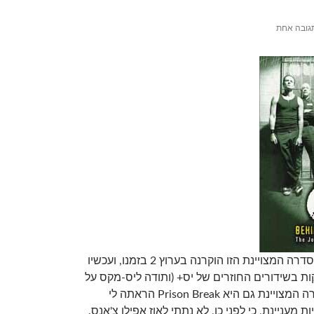
גובה אחת
לא ראיתי את אוז כשהסדרה המצויינת הזו הוקרנה בערוץ 2 בזמנו, ועכשיו
ת בשידורים החוזרים של יס+ (ותודה ליס-מקס על
השירות הנפלא). הסדרה המצויינת גם היא Prison Break הראתה לי
 מעניינת, כי לפני כן, לא נתתי לאוז אפילו צ'אנס.