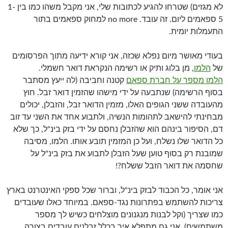
לא מגזים) שטרחו להגיע לכתובות שלי, אני מקבל משהו כמו בין 1-
5 ספאמים ליום. זה עובד. no more למחוק ספאמים בתור
התעמלות יומית.
בעודי מאושר מיום נפלא שכזה, אני קורא ידיעה מתוך הפרסומים
של
הלמו
, מן בלוג ותיק או רשימה הנקראת דואר חשמלי.
הלמו מספר על חברת ספאם
קטנה וחביבה (לה ייעץ מסתבר
בסוף הרשימה) שנתבעה על ידי מישהו שהזמין דואר זבל. חוץ
מהעובדה ששני הגופים האלו, מזמין הדואר זבל, והזבלן, יכולים
מבחינתי להישאב לתהומות הנשיה, ולתבוע אחד את השני עד זוב
דם, הסיפור בינהם הוא שהזבלן נחסם על ידי בזק בינ"ל, כך שלא
כל הדואר שלו נשלח, ועל כן המזמין תובע אותו. הלמו, מסיבה
שמובנת רק בסוף טוען שעל הזבלן לתבוע את בזק בינ"ל על
שחסמה את דואר הזבל ששלח?!
אני אומר, כל הכבוד לבזק בינ"ל, וברור שכל ספקי האינטרנט בארץ
צריכות להשתמש בפתרונות נגד-ספאם. במיוחד כאלו שעובדים
כמו שצריך (וקל לבנות מנגנונים מוצלחים כשיש לך מספר
משתמשים). אני גם מתפלא איך בכלל זבלנים עובדים בצורה