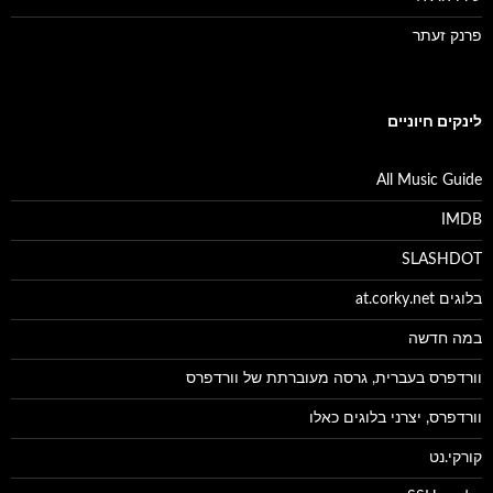
פרנק זעתר
לינקים חיוניים
All Music Guide
IMDB
SLASHDOT
בלוגים at.corky.net
במה חדשה
וורדפרס בעברית, גרסה מעוברתת של וורדפרס
וורדפרס, יצרני בלוגים כאלו
קורקי.נט