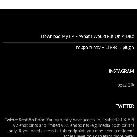
Download My EP – What I Would Put On A Disc
LTR-RTL plugin – עברית בקטנה
INSTAGRAM
@boazr1
TWITTER
Twitter Sent An Error:
You currently have access to a subset of X API
V2 endpoints and limited v1.1 endpoints (e.g. media post, oauth)
only. If you need access to this endpoint, you may need a different
access level. You can learn more here: