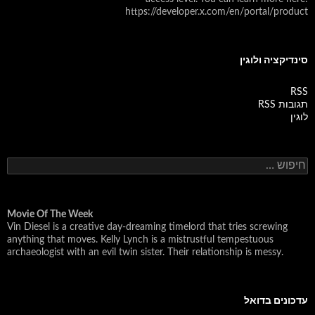
https://developer.x.com/en/portal/product
סינדיקציה ולוגין
RSS
תגובות RSS
לוגין
ח
י
פ
ו
ש
Movie Of The Week
Vin Diesel is a creative day-dreaming timelord that tries screwing
:
anything that moves. Kelly Lynch is a mistrustful tempestuous
archaeologist with an evil twin sister. Their relationship is messy.
עדכונים בדואל