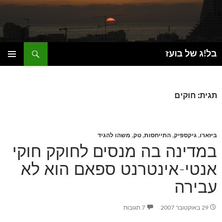
חיפוש
בל!ג של בועז
דילוג
תפריט
לתוכן
ראשי
תגית: חוקים
ביזארו
,
גיקספיק
,
התייחסות
,
טק
,
משהו להגיד
במדינה בה מנסים לחוקק חוקי
אנטי-אינטרנט ספאם הוא לא
עבירה
29 באוקטובר 2007
7 תגובות