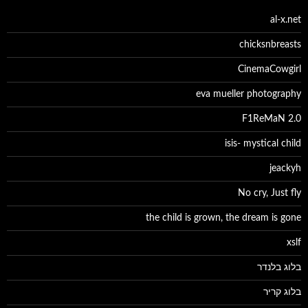
al-x.net
chicksnbreasts
CinemaCowgirl
eva mueller photography
F1ReMaN 2.0
isis- mystical child
jeackyh
No cry, Just fly
the child is grown, the dream is gone
xslf
בלוג בלנדר
בלוג קריר