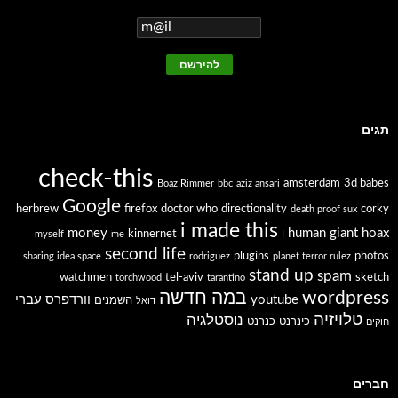
תגים
check-this
amsterdam
3d babes
Boaz Rimmer
bbc
aziz ansari
Google
herbrew
firefox
doctor who
directionality
corky
death proof sux
i made this
money
human giant
hoax
kinnernet
myself
me
I
second life
plugins
photos
sharing idea space
rodriguez
planet terror rulez
stand up
spam
watchmen
tel-aviv
sketch
torchwood
tarantino
wordpress
במה חדשה
youtube
וורדפרס עברי
השמנים
דואל
טלויזיה
נוסטלגיה
כינרנט
כנרנט
חוקים
חברים