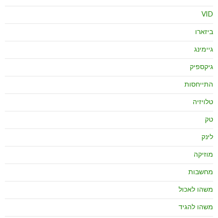
VID
ביזארו
גיימינג
גיקספיק
התייחסות
טלויזיה
טק
לינק
מוזיקה
מחשבות
משהו לאכול
משהו להגיד