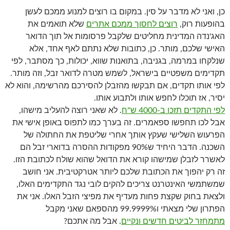
כן, ואני לא מדבר על סין. במקום בו רוצים למנוע ממכם לעשן
בהופעות רוק,
רוצים לחסוך ממכם אתרים
שלא תואמים את
האג'נדה המדינית מחליטים שלקבל פרסומות אל תוך הדואר
האישי שלכם, מותר. כן, כתובות שלא נתתם לאף אחד, אלא
שנלקחו במרמה, בגניבה, בתואנות שווא, יכולות, כך מסתבר, לפי
תקדימים משפטיים בישראל, לשמש מטרה לדואר זבל, וזה מותר.
לפי אותו תקדים, אם תבקשו מהזבלן להסירכם מהרשימה, והוא לא
יסיר, אז תוכלו לחפש אותו ולתבוע אותו.
לפי התקדים תזכו ב-4000 ש"ח
. לא שאני רוצה להעליב מישהו,
אבל לכו תחפשו ספאמרים. זה בערך כמו לתפוס באופן אישי את
הפרעוש השלישי שעקץ אותך אחרי שליטפת את החתולה של
השכנה. הדבר היחיד ש90% מפקודות ההסרה בדוארי זבל הם
לאשרר לזבלן שמישהו קורא את הדואל שהוא שולח לכתובת הזו.
זה רק יהפוך את הכתובת שלכם ליותר אטרקטיבית. אני חושב
שמשתמשי האינטרנט צריכים להקים לובי נגד התקדימים האלו,
ולצאת בחוק שקצת פחות מעדיף את מפיצי הזבל האלו. אני את
הפתרון שלי מצאתי ו99.9999% מהספאם שאני מקבל
מתמחזר לביטים חדשים ונקיים
. אבל מה אתכם?