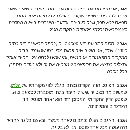
אגב, אני מפרסם את הפוסט הזה גם תחת ביזארו, נושאים שאני
שומר לדברים משונים שקורים בעולם. לדעתי זה אחד מהם.
ספאם ללא ספק גובל בעבירה, ולדעתי השופטת ביצעה החלטה
לא אחראית ובלתי מלומדת בתקדים הנ"ל.
אגב2, סכום התביעה הוא 4000 ש"ח (בכתב הראשוני היה כתוב
1000), ועדיין אני חושב שזה פחות מדי. כמו שטענתי, ברוב
המקרים הספאמרים אנונימיים, ומי שמעז ללחוץ על "הסירו אותי",
ומצליח למצוא את הספאמר שמבטיח את זה ולא מקיים מסתכן
בכל מקרה.
אגב3, הפוסט הזה והקודם נכתבו בגלל ולפי מקורותיו של
הלמו
,
שמשום מה מצטייר שיש לו חיבה בלתי מוסברת לספאם וטוען
שפסק הדין התקדימי והמסוכן הזה הוא "
אחד מפסקי הדין
היפייפיים והמקיפים".
אגב4, האגבים האלו נכתבים לאחר מעשה, ובעצם בלוגר אחראי
היה עושה מכל אחד פוסט. אני לא בלוגר.