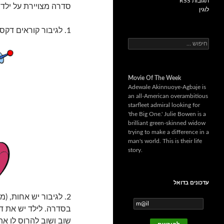
תגובות RSS
סדרה מצויירת על ילד
לוגין
1. לגיבור קוראים דקסטר.
ח
י
פ
ו
Movie Of The Week
ש
Adewale Akinnuoye-Agbaje is
:
an all-American overambitious
starfleet admiral looking for
'the Big One.' Julie Bowen is a
brilliant green-skinned widow
trying to make a difference in a
man's world. This is their life
story.
עדכונים בדואל
2. לגיבור יש אחות, 
בסדרה. לילד יש את די
שוב ושוב להרוס לו א