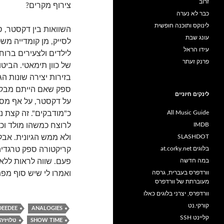
זרוב
צירוף מקרים?
כבר לא נערה
לינוקס ותוכנה חופשית
השוואות בין דקסטר, ס
עונג שבת
לסייק, מן קומדייה מ
עידו הראל
לילדים ולצעירים ברוח
פרנק זעתר
של כוון תימאטי. הביטו
בזירות יצירה שונות הג
ספק שאם הייתם מבקש
לינקים חיוניים
על דקסטר, על אף מספ
All Music Guide
כ"מודבקים". זה קצת נ
IMDB
לרוצח כמשהו מולד וכמ
SLASHDOT
ולא ממש הגיונית. אב
בלוגים at.corky.net
קריקטורה ספק טרגדיה
במה חדשה
פעם. שווה לראות ללא
וורדפרס בעברית, גרסה
ואמרו לי שיש סוף מפת
מעוברתת של וורדפרס
וורדפרס, יצרני בלוגים כאלו
קורקי.נט
DEEDEE
ANALOGIES
קליינט SSH
SHOW TIME
טלויזיה