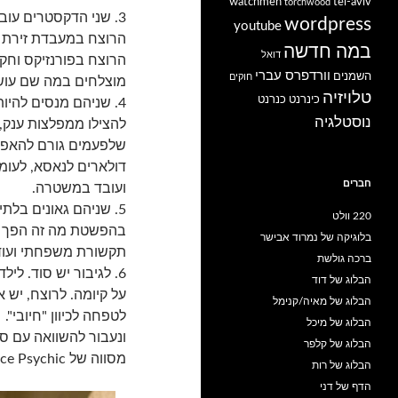
watchmen
tel-aviv
torchwood
3. שני הדקסטרים עו
wordpress
youtube
הרוצח במעבדת זירת 
במה חדשה
דואל
הרוצח בפורנזיקס וחק
וורדפרס עברי
השמנים
חוקים
מוצלחים במה שם עוש
טלויזיה
כינרנט
כנרנט
4. שניהם מנסים להי
נוסטלגיה
להצילו ממפלצות ענק, 
שלפעמים גורם להאפלות
דולארים לנאסא, לעומ
חברים
ועובד במשטרה.
5. שניהם גאונים בלת
220 וולט
בהפשטת מה זה הפך לר
בלוגיקה של נמרוד אבישר
תקשורת משפחתי ועוד 
ברכה גולשת
6. לגיבור יש סוד. לי
הבלוג של דוד
על קיומה. לרוצח, יש א
הבלוג של מאיה/קנימל
לטפחה לכיוון "חיובי".
הבלוג של מיכל
ונעבור להשוואה עם סיי
הבלוג של קלפר
מסווה של Police Psychic:
הבלוג של רות
הדף של דני