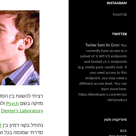
INSTAGRAM
@boazr1
TWITTER
Twitter Sent An Error:
You
currently have access to a
subset of X API V2 endpoints
and limited v1.1 endpoints
(e.g. media post, oauth) only. If
you need access to this
endpoint, you may need a
different access level. You can
learn more here:
https://developer.x.com/en/po
רציתי להשוות בין הס
rtal/product
מזיקה בשם
Psych
ולה
Dexter's Laboratory
ול r
סינדיקציה ולוגין
נתחיל בקווי דמיון בין
ד
RSS
סדרתי שמנסה בכל זאת