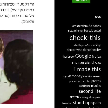
היי דקסטר ווטצ'ודואי
רגליים אף היא), דברה,
של אחות קטנה (אפילו
תגים
שמונים).
amsterdam
3d babes
Boaz Rimmer
bbc
aziz ansari
check-this
corky
death proof sux
doctor who
directionality
Google
herbrew
firefox
human giant
hoax
I
i made this
money
kinnernet
myself
me
photos
planet terror rulez
plugins
rodriguez
second life
sketch
sharing idea space
stand up
spam
tarantino