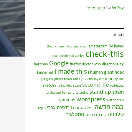
WPlay
על
פיטר מרפי
תגיות
amsterdam
3d babes
Boaz Rimmer
bbc
aziz ansari
check-this
corky
death proof sux
Google
herbrew
firefox
doctor who
directionality
i made this
human giant
hoax
kinnernet
I
money
plugins
photos
planet terror rulez
myself
me
second life
sketch
sharing idea space
rodriguez
stand up
spam
tel-aviv
torchwood
tarantino
wordpress
youtube
watchmen
במה חדשה
וורדפרס עברי
השמנים
דואל
חוקים
טלויזיה
נוסטלגיה
כינרנט
כנרנט