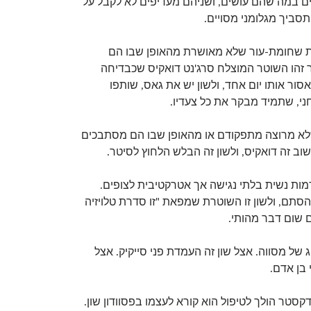
ים במה שהם עושים, ושניהם מעדיפים לא לקבל על
תסביך מגלומני מסויים.
ות שחומת-עור שלא מאושרת מהאופן שבו הם
זהו השוטר המוצלח סרג'נט דואקיס שכבדיחה
ור אותו יום אחד, ולשון יש את גאס, שותפו
י, שתמיד מבקר את כל צעדיו.
שלא מרוצה מתפקודם או מהאופן שבו הם מסתבכים
וב זה דואקיס, ולשון זה הבלש הלחוץ לסיטר.
דמות נשית בלתי נגישה אך אטרקטיבית לצופים.
סתם, ולשון זו השוטרת שמפאת "זו סדרת טלויזיה
ם שום דבר מהותי.
וג של מסווה. אצל שון זה העמדת פני סייקיק. אצל
בן אדם.
דקסטר הולך לטיפול הוא קורא לעצמו בפסוודון שון.