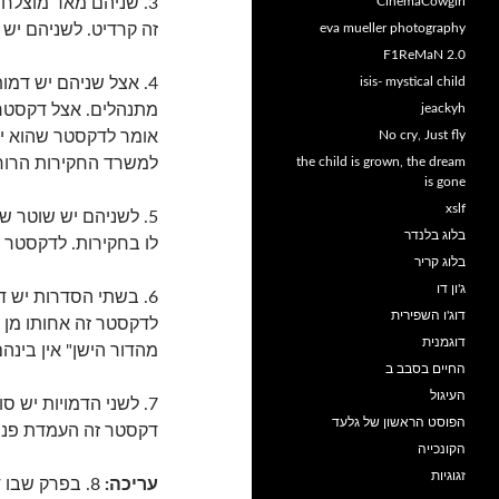
CinemaCowgirl
3. שניהם מאד מוצלח
eva mueller photography
זה קרדיט. לשניהם יש 
F1ReMaN 2.0
isis- mystical child
4. אצל שניהם יש דמ
jeackyh
מתנהלים. אצל דקסטר 
No cry, Just fly
אומר לדקסטר שהוא יאס
the child is grown, the dream
למשרד החקירות הרוחנ
is gone
xslf
5. לשניהם יש שוטר 
בלוג בלנדר
לו בחקירות. לדקסטר ש
בלוג קריר
ג'ון דו
6. בשתי הסדרות יש 
דוג'ו השפירית
לדקסטר זה אחותו מן ה
דוגמנית
מהדור הישן" אין בינה
החיים בסבב ב
העיגול
7. לשני הדמויות יש ס
הפוסט הראשון של גלעד
דקסטר זה העמדת פני 
הקונכייה
זגוגיות
עריכה:
8. בפרק שבו 