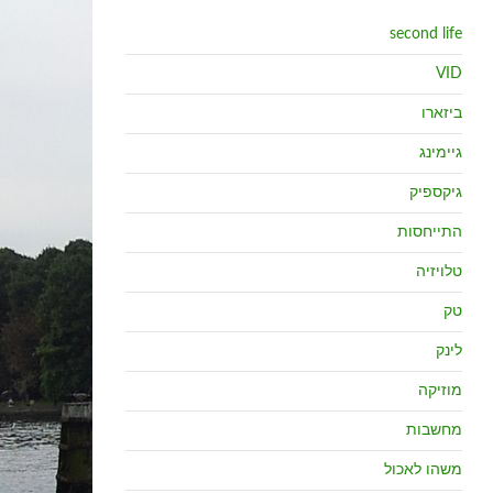
second life
VID
ביזארו
גיימינג
גיקספיק
התייחסות
טלויזיה
טק
לינק
מוזיקה
מחשבות
משהו לאכול