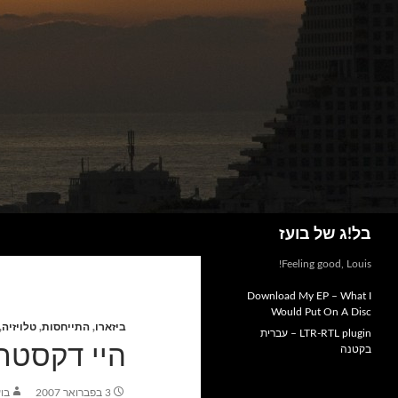
חיפוש
בל!ג של בועז
Feeling good, Louis!
Download My EP – What I
Would Put On A Disc
ביזארו
,
התייחסות
,
טלויזיה
,
LTR-RTL plugin – עברית
היי דקסטר, 
בקטנה
3 בפברואר 2007
בוע