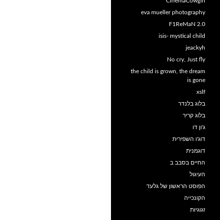
CinemaCowgirl
eva mueller photography
F1ReMaN 2.0
isis- mystical child
jeackyh
No cry, Just fly
the child is grown, the dream
is gone
xslf
בלוג בלנדר
בלוג קריר
ג'ון דו
דוג'ו השפירית
דוגמנית
החיים בסבב ב
העיגול
הפוסט הראשון של גלעד
הקונכייה
זגוגיות