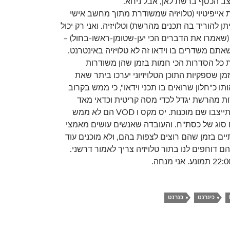
ב הכסף ברשת לאן, אבל ניחא.
ת אייפיטיוי (טלויזיה שמשודרת מתוך מחשב אישי
יתן להוריד בה תכנים מהרשת) וטלויזיה. ואני רק יכול
ט (שאמרו את הדברים הכי יען-שטומן-ראשו-בחול) –
שאתם משדרים בו וידאו זה לא טלויזיה באינטרנט.
 כל הסדרות הכי חמות בזמן שהן משודרות
מן שספקיות התוכן הטלויזיוני יערכו ביתר שאת
ותו כ"חלון שרואים בו תכני וידאו", כי ממש בקרוב
ת מהרשת יגדל לכדי מסה קריטית וכדאי מאד
שספקיות התוכן כבר יתייצבו שם מוכנות. יס מקס ו VOD הם לא ממש
ם סוג של כסת"ח. והעובדה שאנשים עושים מאמצי
יים בזמן שהם רוצים לצפות בהם, ולא מוכנים עוד
דוחפים לנו בתור טלויזיה צריך לאמור דרשני.
כינרנט
כנרנט