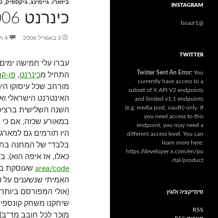
ביזארו
,
גיימינג
,
גיקספיק
,
ט
INSTAGRAM
כינרנט 2006 או בליפ בליפ בליפ
@boazr1
3 באפריל 2006
4 תגובות
TWITTER
עברו עלי חמישה ימים 
Twitter Sent An Error:
You
התחיל מ
כינרנט
,
פו-ק
currently have access to a
מורחב שכל עיסוקו הי
subset of X API V2 endpoints
האינטרנט הישראלי ואף
and limited v1.1 endpoints
(e.g. media post, oauth) only. If
השנה השלישית ברציפו
you need access to this
במאורע שכזה, אם כי
endpoint, you may need a
היו תורמים גם למארג 
different access level. You can
learn more here:
בלבד" של המחנה בחרה
https://developer.x.com/en/po
כאלו, אז איפה הוא).
rtal/product
area/code
שעוסקת בפ
האמיתי שנשענים על טכ
(אולי המפורסם ביותר)
סינדיקציה ולוגין
RSS
מוכר לכל חובב מד"ב) 