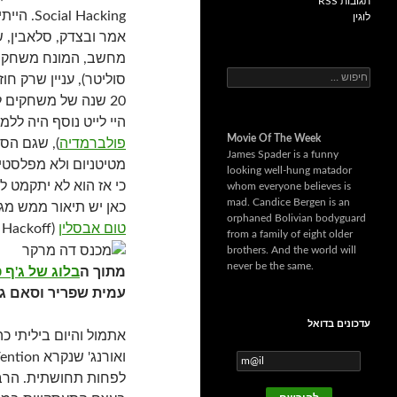
תגובות RSS
Social Hacking. הייתי בחמשת הזוכים (אולי תודות לרונן רז שזכה).
לוגין
מחשב, המונח משחק כ
ח
סוליטר), עניין שרק חו
י
20 שנה של משחקים לבד הולכים להגמר? נראה.
פ
היי לייט נוסף היה לל
ו
Movie Of The Week
ש
פולברמדיה
), שגם הס
James Spader is a funny
:
מטיטניום ולא מפלסטי
looking well-hung matador
כי אז הוא לא יתקמט לי
whom everyone believes is
mad. Candice Bergen is an
כאן יש תיאור ממש מגנ
orphaned Bolivian bodyguard
טום אבסלין
(ITXC / Hackoff).
from a family of eight older
brothers. And the world will
never be the same.
מתוך ה
בלוג של ג'ף 
עמית שפריר וסאם ג
עדכונים בדואל
אתמול והיום ביליתי 
לפחות תחושתית. הרבה