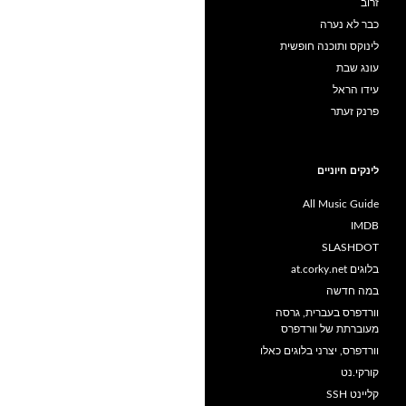
זרוב
כבר לא נערה
לינוקס ותוכנה חופשית
עונג שבת
עידו הראל
פרנק זעתר
לינקים חיוניים
All Music Guide
IMDB
SLASHDOT
בלוגים at.corky.net
במה חדשה
וורדפרס בעברית, גרסה
מעוברתת של וורדפרס
וורדפרס, יצרני בלוגים כאלו
קורקי.נט
קליינט SSH