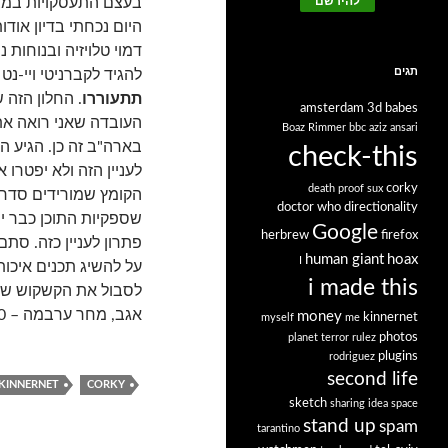
בעצם התעסקויות במצ
היום נכחתי בדיון אודו
דמוי טלויזיה ובנוחות נ
תגים
להגיד לקברניטי ויי-נ
תתעוררו
. החלון הזה 
amsterdam
3d babes
העובדה שאני רואה את
Boaz Rimmer
bbc
aziz ansari
בארה"ב זה כן. הגיע הז
check-this
לעניין הזה ולא יפטרו א
corky
death proof sux
הקומץ שמורידים סדרו
doctor who
directionality
Google
herbrew
firefox
פתרון לעניין כזה. סת
human giant
hoax
I
על להשיג תכנים איכות
i made this
לסבול את הקשקוש שהם 
אגב, מחר ערבמה – 22:00 תמונע. אני מנחה.
money
kinnernet
myself
me
photos
planet terror rulez
plugins
rodriguez
second life
KINNERNET
CORKY
sketch
sharing idea space
stand up
spam
tarantino