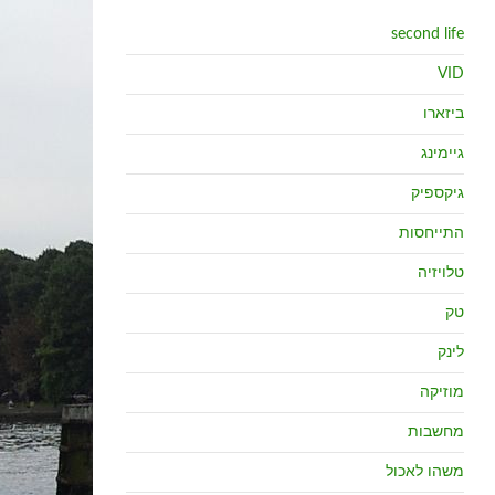
second life
VID
ביזארו
גיימינג
גיקספיק
התייחסות
טלויזיה
טק
לינק
מוזיקה
מחשבות
משהו לאכול