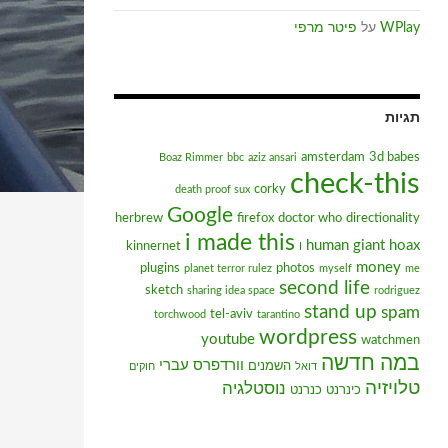
WPlay
על
פיטר מרפי
תגיות
amsterdam
3d babes
Boaz Rimmer
bbc
aziz ansari
check-this
corky
death proof sux
Google
herbrew
firefox
doctor who
directionality
i made this
human giant
hoax
kinnernet
I
money
plugins
photos
planet terror rulez
myself
me
second life
sketch
sharing idea space
rodriguez
stand up
spam
tel-aviv
torchwood
tarantino
wordpress
youtube
watchmen
במה חדשה
וורדפרס עברי
השמנים
דואל
חוקים
טלויזיה
נוסטלגיה
כינרנט
כנרנט