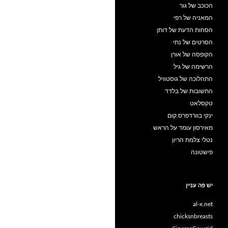
הכוכב של גור
המאניה של רפי
הסחות הדעת של דותן
הסרטים של נתי
הקופסה של אורן
הרשימה של גיל
התהלוכה של גוסטוויל
התשובות של בלדד
טקסלאט
ינקי בוורדפרס.קום
מאירסון עומד על הראש
נטלי צלמת הריון
פישטונה
יש פה עניין
al-x.net
chicksnbreasts