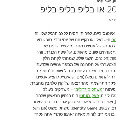
ק
,
משהו קרה
אינטנסיביים. לפחות יחסית לקצב הרגיל שלי. זה
מפ
הישראלי, או הקייטנה של יוסי ורדי. סופשבוע
ה מפגש של אנשים מתחומי עשיה שונים של
 אורחים שונים מהעולם, על שפת הכנרת. זוהי
ת (הכינרנט השני שלי). שמחתי לקחת חלק
 הצטערתי על חסרונם של מספר אנשים שלדעתי
החברתי ובעיקר רעיונית, וחבל שועדת "ההזמנה
 להתעלם מאלו (ואם יש אימייל להציע אנשים
 בעיקר התרשמתי מההרצאה של קוין סלאבין מחברת
יתוח "
משחקים גדולים
" – משחקים בעולם
נולוגיה.
פאק-מנהטן
היה הנסיון הראשון שלהם
, ואני בטוח שהז'אנר הזה רק יגבר. בכינרנט עצמה
שיחקנו משחק קונספירציה בשם Identity Game, משחק פשוט (עם רקע
בו אמורים לזהות מאיזה "ארגון סתר" אתה על ידי