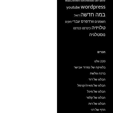
watchmen
tel-aviv
torchwood
wordpress
youtube
במה חדשה
דואל
וורדפרס עברי
השמנים
חוקים
טלויזיה
כינרנט
כנרנט
נוסטלגיה
חברים
220 וולט
בלוגיקה של נמרוד אבישר
ברכה גולשת
הבלוג של דוד
הבלוג של מאיה/קנימל
הבלוג של מיכל
הבלוג של קלפר
הבלוג של רות
הדף של דני