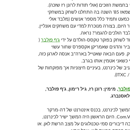
אמר ובצדק, סלאבין, שמאז 85' השנה בה התחלנו לשחק במשחקי
מעט ותמיד כלל מספר אנשים (מלבד אולי
זר היום, בצורה מנוכרת למדי עם משחקים אונליין.
מוד לשחק בפוקר טקסס-הולדם על ידי
ג'ף פולבר
(
ביר והדגים שאמריקן אקספרס שחור עשוי
ק. פעם הבאה שאטייל בארה"ב אנסה לארגן כזה,
 כשאני אטמין אותו בגרב.
יב של כינרנט, בעיניים חיצוניות אך מפוקחות של
פולבר
, מימין: רונן רז, גיל רימון, ג'ף פולבר,
לאסנברג.
כהמשך לכינרנט, בכנס אינטרנט של דה-מרקר
ואורנג' שנקרא Com.Vention. היום הראשון היה המשך ישיר לכינרנט,
 דיבורים סמי-טכנולוגים על מצב הרשת לאן. או