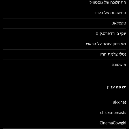
התהלוכה של גוסטוויל
התשובות של בלדד
טקסלאט
ינקי בוורדפרס.קום
מאירסון עומד על הראש
נטלי צלמת הריון
פישטונה
יש פה עניין
al-x.net
chicksnbreasts
CinemaCowgirl