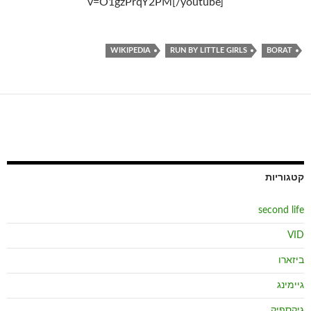
v=O1gzPrqY2PM[/youtube]
WIKIPEDIA
RUN BY LITTLE GIRLS
BORAT
קטגוריות
second life
VID
ביזארו
גיימינג
גיקספיק