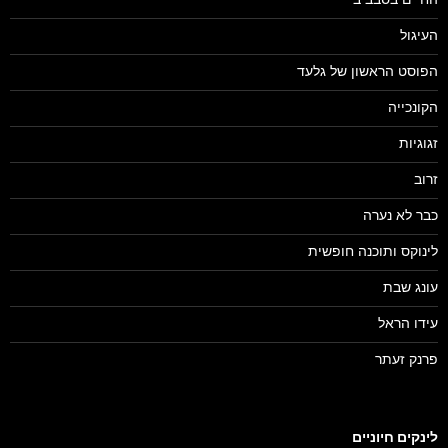
החיים בסבב ב
העיגול
הפוסט הראשון של גלעד
הקונכייה
זגוגיות
זרוב
כבר לא נערה
לינוקס ותוכנה חופשית
עונג שבת
עידו הראל
פרנק זעתר
לינקים חיוניים