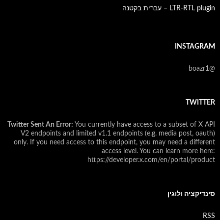
LTR-RTL plugin – עברית בקטנה
INSTAGRAM
@boazr1
TWITTER
Twitter Sent An Error:
You currently have access to a subset of X API
V2 endpoints and limited v1.1 endpoints (e.g. media post, oauth)
only. If you need access to this endpoint, you may need a different
access level. You can learn more here:
https://developer.x.com/en/portal/product
סינדיקציה ולוגין
RSS