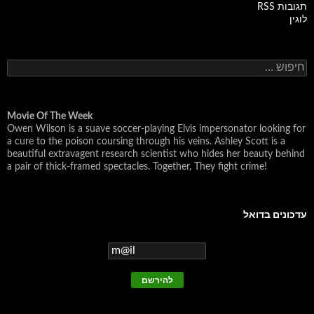
תגובות RSS
לוגין
ח
י
פ
ו
ש
Movie Of The Week
Owen Wilson is a suave soccer-playing Elvis impersonator looking for
:
a cure to the poison coursing through his veins. Ashley Scott is a
beautiful extravagent research scientist who hides her beauty behind
a pair of thick-framed spectacles. Together, They fight crime!
עדכונים בדואל