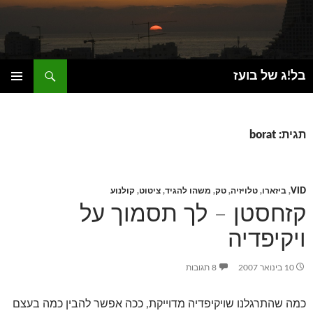
חיפוש
בל!ג של בועז
דילוג
תפריט
לתוכן
ראשי
תגית: borat
VID
,
ביזארו
,
טלויזיה
,
טק
,
משהו להגיד
,
ציטוט
,
קולנוע
קזחסטן – לך תסמוך על
ויקיפדיה
10 בינואר 2007
8 תגובות
כמה שהתרגלנו שויקיפדיה מדוייקת, ככה אפשר להבין כמה בעצם