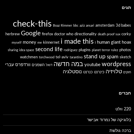
תגים
check-this
amsterdam
3d babes
Boaz Rimmer
bbc
aziz ansari
Google
herbrew
firefox
doctor who
directionality
corky
death proof sux
i made this
money
human giant
hoax
kinnernet
myself
me
I
second life
plugins
photos
sharing idea space
rodriguez
planet terror rulez
stand up
spam
watchmen
tel-aviv
sketch
torchwood
tarantino
wordpress
במה חדשה
youtube
וורדפרס עברי
השמנים
דואל
טלויזיה
נוסטלגיה
כינרנט
כנרנט
חוקים
חברים
220 וולט
בלוגיקה של נמרוד אבישר
ברכה גולשת