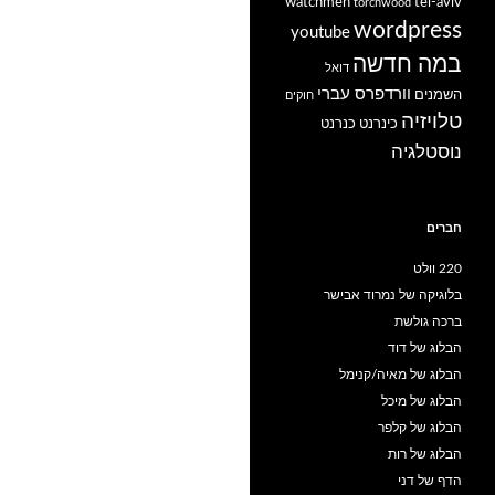
watchmen
tel-aviv
torchwood
wordpress
youtube
במה חדשה
דואל
וורדפרס עברי
השמנים
חוקים
טלויזיה
כינרנט
כנרנט
נוסטלגיה
חברים
220 וולט
בלוגיקה של נמרוד אבישר
ברכה גולשת
הבלוג של דוד
הבלוג של מאיה/קנימל
הבלוג של מיכל
הבלוג של קלפר
הבלוג של רות
הדף של דני