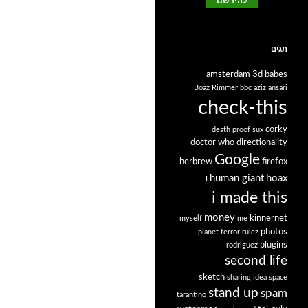
תגים
amsterdam
3d babes
Boaz Rimmer
bbc
aziz ansari
check-this
corky
death proof sux
doctor who
directionality
Google
herbrew
firefox
human giant
hoax
I
i made this
money
kinnernet
myself
me
photos
planet terror rulez
plugins
rodriguez
second life
sketch
sharing idea space
stand up
spam
tarantino