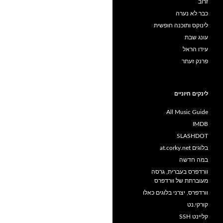
זרוב
כבר לא נערה
לינוקס ותוכנה חופשית
עונג שבת
עידו הראל
פרנק זעתר
לינקים חיוניים
All Music Guide
IMDB
SLASHDOT
בלוגים at.corky.net
במה חדשה
וורדפרס בעברית, גרסה
מעוברתת של וורדפרס
וורדפרס, יצרני בלוגים כאלו
קורקי.נט
קליינט SSH