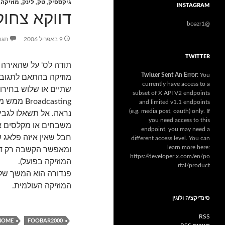
גיקספיק
,
טק
,
לינק
,
מוזיקה
,
INSTAGRAM
דווקא צחוק
@boazr1
9 באפריל 2006
תגו
TWITTER
תודה לס' על שהאירה א
Twitter Sent An Error:
You
מוזיקה בהתאם לתגובו
currently have access to a
subset of X API V2 endpoints
adcasting
and limited v1.1 endpoints
(e.g. media post, oauth) only. If
נראה. אל תשאלו לגבי
you need access to this
משבחים או מקלסים את
endpoint, you may need a
חבל שאין איזה פלאג 
different access level. You can
learn more here:
ומאפשר הקשבה רק דר
https://developer.x.com/en/po
המוזיקה בפועל).
rtal/product
פנדורה הוא המשך של
המוזיקה העולמית.
סינדיקציה ולוגין
RSS
NOME
FOOBAR2000