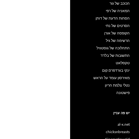
הכוכב של גור
המאניה של רפי
הסחות הדעת של דותן
הסרטים של נתי
הקופסה של אורן
הרשימה של גיל
התהלוכה של גוסטוויל
התשובות של בלדד
טקסלאט
ינקי בוורדפרס.קום
מאירסון עומד על הראש
נטלי צלמת הריון
פישטונה
יש פה עניין
al-x.net
chicksnbreasts