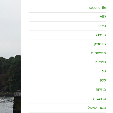
second life
VID
ביזארו
גיימינג
גיקספיק
התייחסות
טלויזיה
טק
לינק
מוזיקה
מחשבות
משהו לאכול