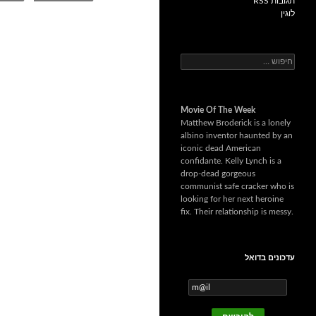
תגובות RSS
לוגין
ח
י
פ
ו
Movie Of The Week
ש
Matthew Broderick is a lonely
:
albino inventor haunted by an
iconic dead American
confidante. Kelly Lynch is a
drop-dead gorgeous
communist safe cracker who is
looking for her next heroine
fix. Their relationship is messy.
עדכונים בדואל