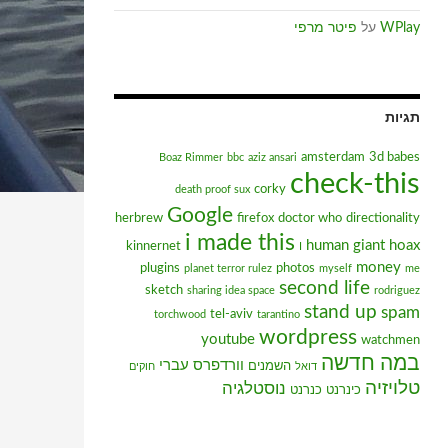
WPlay
על
פיטר מרפי
תגיות
amsterdam
3d babes
Boaz Rimmer
bbc
aziz ansari
check-this
corky
death proof sux
Google
herbrew
firefox
doctor who
directionality
i made this
human giant
hoax
kinnernet
I
money
plugins
photos
planet terror rulez
myself
me
second life
sketch
sharing idea space
rodriguez
stand up
spam
tel-aviv
torchwood
tarantino
wordpress
youtube
watchmen
במה חדשה
וורדפרס עברי
השמנים
דואל
חוקים
טלויזיה
נוסטלגיה
כינרנט
כנרנט