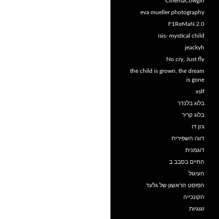
CinemaCowgirl
eva mueller photography
F1ReMaN 2.0
isis- mystical child
jeackyh
No cry, Just fly
the child is grown, the dream
is gone
xslf
בלוג בלנדר
בלוג קריר
ג'ון דו
דוג'ו השפירית
דוגמנית
החיים בסבב ב
העיגול
הפוסט הראשון של גלעד
הקונכייה
זגוגיות