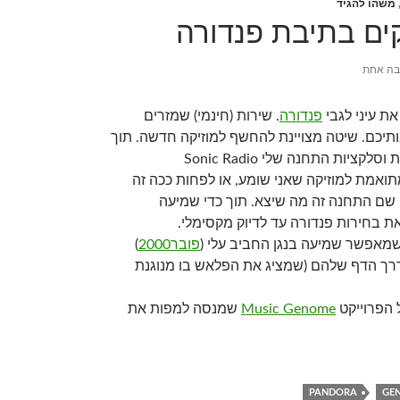
משהו להגיד
ים בתיבת פנדורה
בה אחת
ת עיני לגבי
פנדורה
. שירות (חינמי) שמזרים
תיכם. שיטה מצויינת להחשף למוזיקה חדשה. תוך
שתיים או שלוש בחירות וסלקציות התחנה שלי Sonic Radio
Bro ממש מתואמת למוזיקה שאני שומע, או לפחות ככה זה
 שם התחנה זה מה שיצא. תוך כדי שמיעה
 בחירות פנדורה עד לדיוק מקסימלי.
שמאפשר שמיעה בנגן החביב עלי (
פובר2000
)
ך הדף שלהם (שמציג את הפלאש בו מנוגנת
 הפרוייקט
Music Genome
שמנסה למפות את
PANDORA
GE