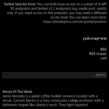
Twitter Sent An Error:
You currently have access to a subset of X API
V2 endpoints and limited v1.1 endpoints (e.g. media post, oauth)
only. If you need access to this endpoint, you may need a different
access level. You can learn more here:
https://developer.x.com/en/portal/product
סינדיקציה ולוגין
RSS
תגובות RSS
לוגין
ח
י
פ
ו
ש
Movie Of The Week
Jamie Kennedy is a jaded coffee-fuelled romance novelist with a
:
secret. Carmen Electra is a foxy communist college professor with a
birthmark shaped like Liberty's torch. They fight injustice!