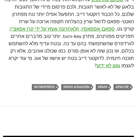
בלאגן של לא-לאשר תגובות, ולכם פרסום מיידי של התגובות
שלכם. כל הכבוד דוקטור דייב. התפעול אפילו יותר נוח מפתרון
האנטי-ספאם לדואל שרץ בהצלחה תקופה ארוכה על שרת
קורקי.נט,
ספאם-אססאסין, (ולאחרונה אומץ על ידי קרן אפאצ'י)
.
תפריטים מפורטים, פתרון turn-key. יותר טוב מדברים אחרים
לוורדפרס שהשתמשתי בהם עד כה, ובטח עדיף מלא להשתמש
בכלום. אז נכון שזה לא אופן-סורס, כמו שכולנו אוהבים, אלא רק
תוכנה חינמית. לדוקטור דייב בטח יש אישוז של אגו. מי עוד יקרא
לעצמו
גאון לא ידוע
?
WORDPRESS
SPAM-ASSASSIN
SPAM
APACHE