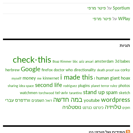
Sportium
על
פיטר מרפי
WPlay
על
פיטר מרפי
תגיות
check-this
amsterdam
3d babes
Boaz Rimmer
bbc
aziz ansari
Google
herbrew
firefox
doctor who
directionality
corky
death proof sux
i made this
money
human giant
hoax
kinnernet
myself
me
I
second life
plugins
photos
sharing idea space
rodriguez
planet terror rulez
stand up
spam
watchmen
tel-aviv
sketch
torchwood
tarantino
wordpress
במה חדשה
youtube
וורדפרס עברי
השמנים
דואל
טלויזיה
נוסטלגיה
כינרנט
כנרנט
חוקים
הפידים של קורקי.נט