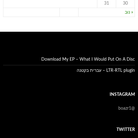
31
30
« נוב
Download My EP – What I Would Put On A Disc
LTR-RTL plugin – עברית בקטנה
INSTAGRAM
@boazr1
TWITTER