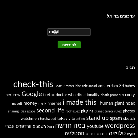
עדכונים בדואל
תגים
check-this
amsterdam
3d babes
Boaz Rimmer
bbc
aziz ansari
Google
herbrew
firefox
doctor who
directionality
corky
death proof sux
i made this
money
human giant
hoax
kinnernet
myself
me
I
second life
plugins
photos
sharing idea space
rodriguez
planet terror rulez
stand up
spam
watchmen
tel-aviv
sketch
torchwood
tarantino
wordpress
במה חדשה
youtube
וורדפרס עברי
השמנים
דואל
טלויזיה
נוסטלגיה
כינרנט
כנרנט
חוקים