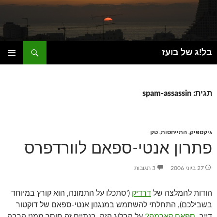
חיפוש
בל!ג של בועז
דילוג
תפריט
לתוכן
ראשי
תגית: spam-assassin
גיקספיק
,
התייחסות
,
טק
פתרון אנטי-ספאם לוורדפרס
27 ביוני 2006
3 תגובות
הודות להמלצה של
דרדיק
('סתכלו על התמונה, הוא קורץ במיוחד
בשבילכם), התחלתי להשתמש במנגנון אנטי-ספאם של דוקטור
דייב,
ספאם קארמה2
על הבלוג הזה. בנתיים זה חוסך ממני הרבה