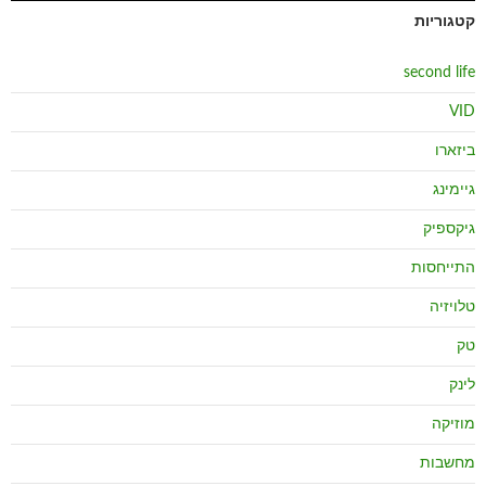
קטגוריות
second life
VID
ביזארו
גיימינג
גיקספיק
התייחסות
טלויזיה
טק
לינק
מוזיקה
מחשבות