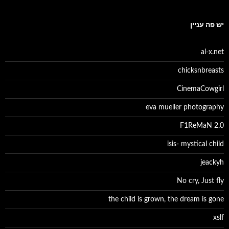
יש פה עניין
al-x.net
chicksnbreasts
CinemaCowgirl
eva mueller photography
F1ReMaN 2.0
isis- mystical child
jeackyh
No cry, Just fly
the child is grown, the dream is gone
xslf