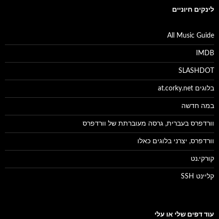
לינקים חיוניים
All Music Guide
IMDB
SLASHDOT
בלוגים at.corky.net
במה חדשה
וורדפרס בעברית, גרסה מעוברתת של וורדפרס
וורדפרס, יצרני בלוגים כאלו
קורקי.נט
קליינט SSH
עוד דפים שלי או עלי