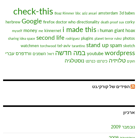
check-this
amsterdam
3d babes
Boaz Rimmer
bbc
aziz ansari
Google
herbrew
firefox
doctor who
directionality
corky
death proof sux
i made this
money
human giant
hoax
kinnernet
myself
me
I
second life
plugins
photos
sharing idea space
rodriguez
planet terror rulez
stand up
spam
watchmen
tel-aviv
sketch
torchwood
tarantino
wordpress
במה חדשה
youtube
וורדפרס עברי
השמנים
דואל
טלויזיה
נוסטלגיה
כינרנט
כנרנט
חוקים
הפידים של קורקי.נט
ארכיון
נובמבר 2009