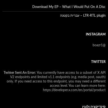
Download My EP – What I Would Put On A Disc
LTR-RTL plugin – עברית בקטנה
INSTAGRAM
@boazr1
TWITTER
Twitter Sent An Error:
You currently have access to a subset of X API
V2 endpoints and limited v1.1 endpoints (e.g. media post, oauth)
only. If you need access to this endpoint, you may need a different
access level. You can learn more here:
https://developer.x.com/en/portal/product
סינדיקציה ולוגין