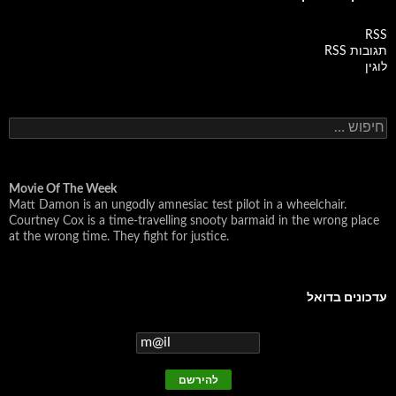
RSS
תגובות RSS
לוגין
ח
י
פ
ו
ש
Movie Of The Week
Matt Damon is an ungodly amnesiac test pilot in a wheelchair.
:
Courtney Cox is a time-travelling snooty barmaid in the wrong place
at the wrong time. They fight for justice.
עדכונים בדואל