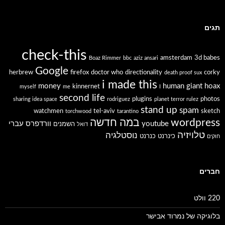
תגים
check-this
amsterdam
3d babes
Boaz Rimmer
bbc
aziz ansari
Google
herbrew
firefox
doctor who
directionality
corky
death proof sux
i made this
money
human giant
hoax
kinnernet
myself
me
I
second life
plugins
photos
sharing idea space
rodriguez
planet terror rulez
stand up
spam
watchmen
tel-aviv
sketch
torchwood
tarantino
wordpress
במה חדשה
youtube
וורדפרס עברי
השמנים
דואל
טלויזיה
נוסטלגיה
כינרנט
כנרנט
חוקים
חברים
220 וולט
בלוגיקה של נמרוד אבישר