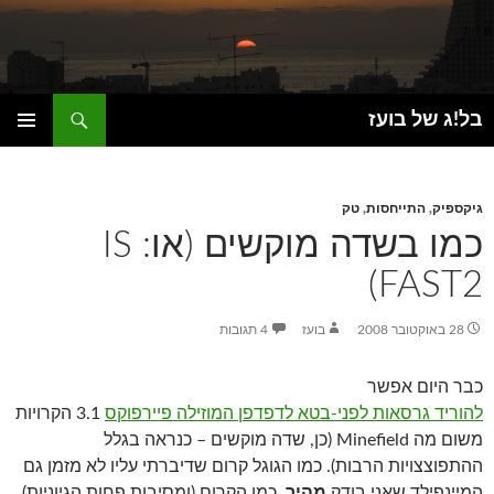
חיפוש
בל!ג של בועז
דילוג
תפריט
לתוכן
ראשי
גיקספיק
,
התייחסות
,
טק
כמו בשדה מוקשים (או: IS
FAST2)
28 באוקטובר 2008
בועז
4 תגובות
כבר היום אפשר
להוריד גרסאות לפני-בטא לדפדפן המוזילה פיירפוקס
3.1 הקרויות
משום מה Minefield (כן, שדה מוקשים – כנראה בגלל
ההתפוצצויות הרבות). כמו הגוגל קרום שדיברתי עליו לא מזמן גם
המיינפילד שאני בודק
מהיר
. כמו הקרום (ומסיבות פחות הגיוניות),