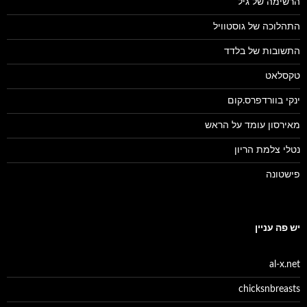
הרשימה של גיל
התהלוכה של גוסטוויל
התשובות של בלדד
טקסלאט
ינקי בוורדפרס.קום
מאירסון עומד על הראש
נטלי צלמת הריון
פישטונה
יש פה עניין
al-x.net
chicksnbreasts