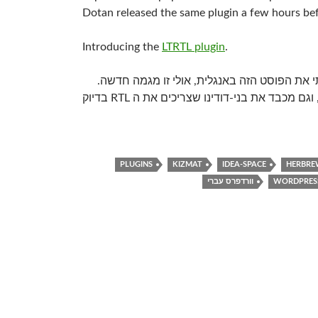
Dotan released the same plugin a few hours be
Introducing the
LTRTL plugin
.
את הפוסט הזה באנגלית, אולי זו מגמה חדשה.
יותר רייטינג, אני מניח, וגם מכבד את בני-דודינו שצריכים את ה RTL בדיוק
PLUGINS
KIZMAT
IDEA-SPACE
HERBR
WORDPRES
וורדפרס עברי