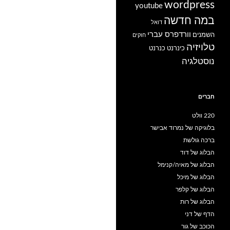
wordpress
youtube
במה חדשה
דואל
וורדפרס עברי
השמנים
חוקים
טלויזיה
כינרנט
כנרנט
נוסטלגיה
חברים
220 וולט
בלוגיקה של נמרוד אבישר
ברכה גולשת
הבלוג של דוד
הבלוג של מאיה/קנימל
הבלוג של מיכל
הבלוג של קלפר
הבלוג של רות
הדף של דני
הכוכב של גור