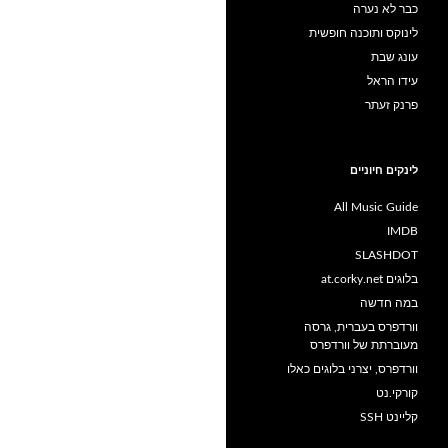
כבר לא נערה
לינוקס ותוכנה חופשית
עונג שבת
עידו הראל
פרנק זעתר
לינקים חיוניים
All Music Guide
IMDB
SLASHDOT
בלוגים at.corky.net
במה חדשה
וורדפרס בעברית, גרסה
מעוברתת של וורדפרס
וורדפרס, יצרני בלוגים כאלו
קורקי.נט
קליינט SSH