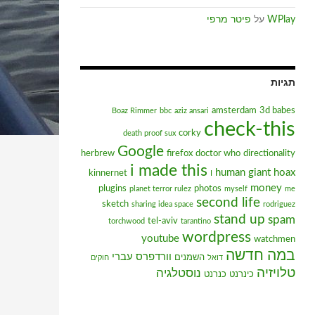
WPlay
על
פיטר מרפי
תגיות
amsterdam
3d babes
Boaz Rimmer
bbc
aziz ansari
check-this
corky
death proof sux
Google
herbrew
firefox
doctor who
directionality
i made this
human giant
hoax
kinnernet
I
money
plugins
photos
planet terror rulez
myself
me
second life
sketch
sharing idea space
rodriguez
stand up
spam
tel-aviv
torchwood
tarantino
wordpress
youtube
watchmen
במה חדשה
וורדפרס עברי
השמנים
דואל
חוקים
טלויזיה
נוסטלגיה
כינרנט
כנרנט