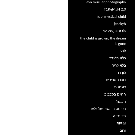
eva mueller photography
F1ReMaN 2.0
isis- mystical child
jeackyh
No cry, Just fly
the child is grown, the dream
is gone
xslf
בלוג בלנדר
בלוג קריר
ג'ון דו
דוג'ו השפירית
דוגמנית
החיים בסבב ב
העיגול
הפוסט הראשון של גלעד
הקונכייה
זגוגיות
זרוב