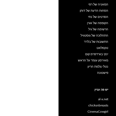
המאניה של רפי
הסחות הדעת של דותן
הסרטים של נתי
הקופסה של אורן
הרשימה של גיל
התהלוכה של גוסטוויל
התשובות של בלדד
טקסלאט
ינקי בוורדפרס.קום
מאירסון עומד על הראש
נטלי צלמת הריון
פישטונה
יש פה עניין
al-x.net
chicksnbreasts
CinemaCowgirl