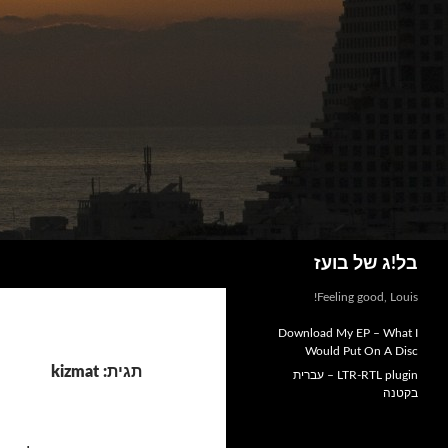
חיפוש
בל!ג של בועז
Feeling good, Louis!
Download My EP – What I
Would Put On A Disc
תגית: kizmat
LTR-RTL plugin – עברית
בקטנה