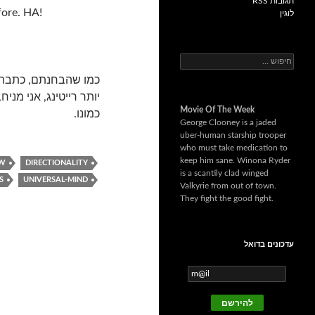
תגובות RSS
fore. HA!
לוגין
ח
י
כמו שהבחנתם, כתבתי 
פ
ו
Movie Of The Week
ש
כמונו.
George Clooney is a jaded
:
uber-human starship trooper
who must take medication to
keep him sane. Winona Ryder
EW
DIRECTIONALITY
is a scantily clad winged
S
UNIVERSAL-MIND
Valkyrie from out of town.
They fight the good fight.
עדכונים בדואל