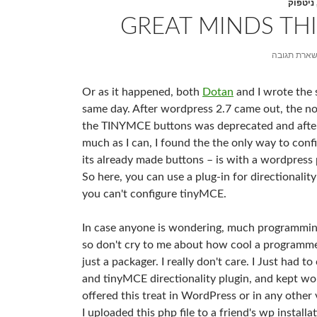
ניטפוק
GREAT MINDS THI
ארת תגובה
Or as it happened, both
Dotan
and I wrote the 
same day. After wordpress 2.7 came out, the n
the TINYMCE buttons was deprecated and after
much as I can, I found the the only way to con
its already made buttons – is with a wordpress p
So here, you can use a plug-in for directionalit
you can't configure tinyMCE.
In case anyone is wondering, much programmin
so don't cry to me about how cool a programme
just a packager. I really don't care. I Just had to
and tinyMCE directionality plugin, and kept w
offered this treat in WordPress or in any othe
I uploaded this php file to a friend's wp installa