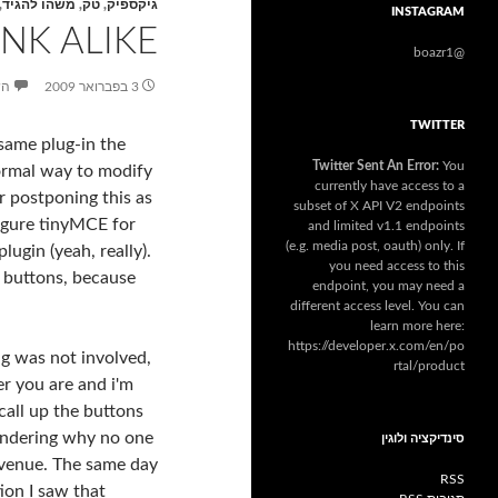
גיקספיק
,
טק
,
משהו להגיד
,
INSTAGRAM
NK ALIKE
@boazr1
3 בפברואר 2009
הש
TWITTER
same plug-in the
Twitter Sent An Error:
You
ormal way to modify
currently have access to a
 postponing this as
subset of X API V2 endpoints
figure tinyMCE for
and limited v1.1 endpoints
(e.g. media post, oauth) only. If
lugin (yeah, really).
you need access to this
y buttons, because
endpoint, you may need a
different access level. You can
learn more here:
https://developer.x.com/en/po
g was not involved,
rtal/product
r you are and i'm
 call up the buttons
ondering why no one
סינדיקציה ולוגין
r venue. The same day
RSS
tion I saw that