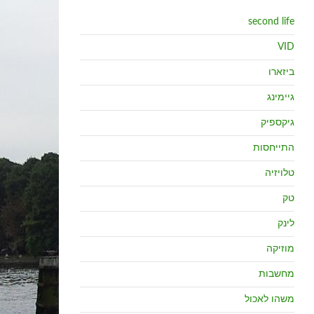
second life
VID
ביזארו
גיימינג
גיקספיק
התייחסות
טלויזיה
טק
לינק
מוזיקה
מחשבות
משהו לאכול